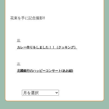
花束を手に記念撮影!!
投
前
稿
前
カレー作りをしました！！（クッキング）
ナ
の
ビ
投
稿:
次
ゲ
次
北國銀行のハッピーコンサート(あお組)
ー
の
シ
投
ョ
稿:
ン