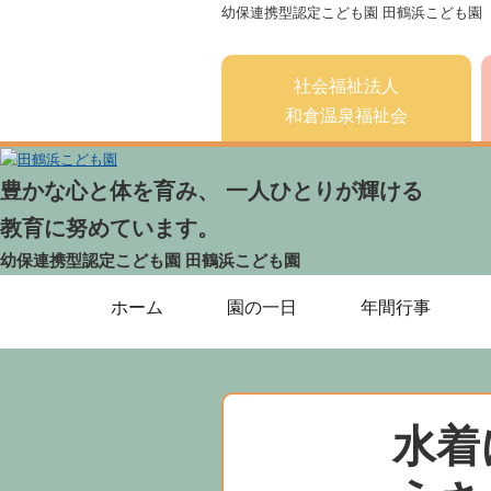
幼保連携型認定こども園 田鶴浜こども園
社会福祉法人
和倉温泉福祉会
豊かな心と体を育み、 一人ひとりが輝ける
教育に努めています。
幼保連携型認定こども園
田鶴浜こども園
ホーム
園の一日
年間行事
水着