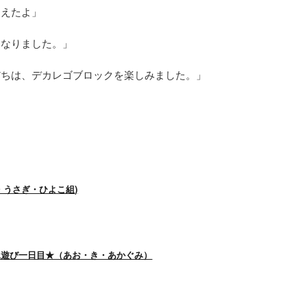
くえたよ」
になりました。」
だちは、デカレゴブロックを楽しみました。」
・うさぎ・ひよこ組)
水遊び一日目★（あお・き・あかぐみ）