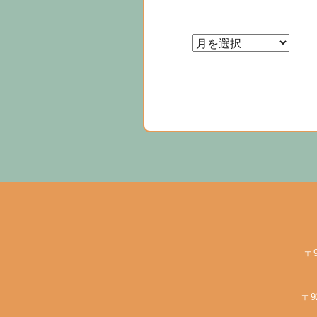
ョ
ン
〒
〒9