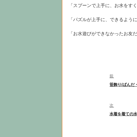
「スプーンで上手に、お水をす
「パズルが上手に、できるよう
「お水遊びができなかったお友
投
前
稿
前
笹飾り(ぱんだ
ナ
の
投
ビ
稿:
次
ゲ
次
水着を着ての
の
ー
投
シ
稿: