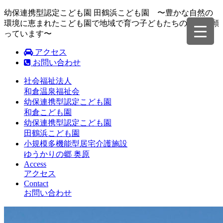
幼保連携型認定こども園 田鶴浜こども園 〜豊かな自然の
環境に恵まれたこども園で地域で育つ子どもたちの成長を願
っています〜
アクセス
お問い合わせ
社会福祉法人
和倉温泉福祉会
幼保連携型認定こども園
和倉こども園
幼保連携型認定こども園
田鶴浜こども園
小規模多機能型居宅介護施設
ゆうかりの郷 奥原
Access
アクセス
Contact
お問い合わせ