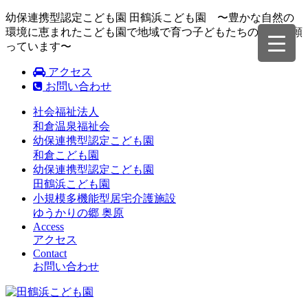
幼保連携型認定こども園 田鶴浜こども園 〜豊かな自然の
環境に恵まれたこども園で地域で育つ子どもたちの成長を願
っています〜
アクセス
お問い合わせ
社会福祉法人
和倉温泉福祉会
幼保連携型認定こども園
和倉こども園
幼保連携型認定こども園
田鶴浜こども園
小規模多機能型居宅介護施設
ゆうかりの郷 奥原
Access
アクセス
Contact
お問い合わせ