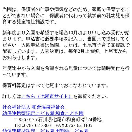
当園は、保護者の仕事や病気などのため、家庭で保育するこ
とができない場合に、保護者に代わって就学前の乳幼児を保
育する児童福祉施設です。
新年度より入園を希望する場合10月頃より申し込み受付が始
まります。申込書に必要事項を記入し、当園まで提出してく
ださい。入園申込書は当園、または、七尾市子育て支援課で
配布しています。入園決定は、毎年2月上旬頃、七尾市から
お知らせします。
年度途中から入園を希望される児童については随時受付を行
っています。
保育料算定はすべて七尾市でおこなわれています。
詳しくは
こちら（七尾市サイト）
を御覧ください。
社会福祉法人
和倉温泉福祉会
幼保連携型認定こども園
和倉こども園
〒926-0175 石川県七尾市和倉町3部24番地
TEL.0767-62-3360 FAX.0767-62-1105
幼保連携型認定こども園
田鶴浜こども園