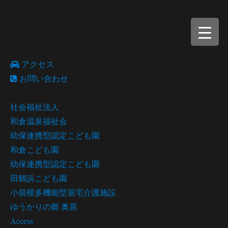
幼保連携型認定こども園 田鶴浜こども園 〜豊かな自然の環
境に恵まれたこども園で地域で育つ子どもたちの成長を願って
います〜
アクセス
お問い合わせ
社会福祉法人
和倉温泉福祉会
幼保連携型認定こども園
和倉こども園
幼保連携型認定こども園
田鶴浜こども園
小規模多機能型居宅介護施設
ゆうかりの郷 奥原
Access