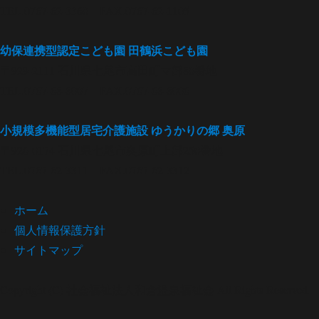
TEL.0767-62-3360 FAX.0767-62-1105
幼保連携型認定こども園
田鶴浜こども園
〒929-2111 石川県七尾市高田町マ部80番地
TEL.0767-68-8007 FAX.0767-68-8006
小規模多機能型居宅介護施設
ゆうかりの郷 奥原
〒926-0174 石川県七尾市奥原町上部250番地
TEL.0767-62-3311 FAX.0767-62-3312
ホーム
個人情報保護方針
サイトマップ
Copyright (C) 社会福祉法人和倉温泉福祉会 All Rights Reserved.