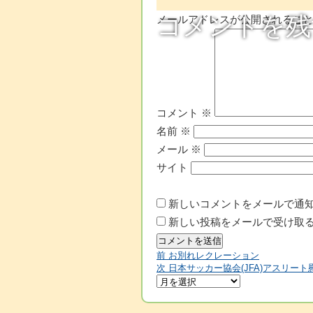
コメントを残
メールアドレスが公開されるこ
コメント
※
名前
※
メール
※
サイト
新しいコメントをメールで通
新しい投稿をメールで受け取
前
前
お別れレクレーション
投
の
次
次
日本サッカー協会(JFA)アスリート
投
の
稿
稿:
投
稿: