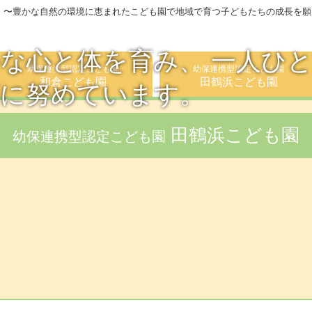
 〜豊かな自然の環境に恵まれたこども園で地域で育つ子どもたちの成長を願
な心と体を育み、 一人ひ
幼保連携型認定こども園
幼保連携型認定こども園
和倉こども園
田鶴浜こども園
育に努めています。
田鶴浜こども園
幼保連携型認定こども園