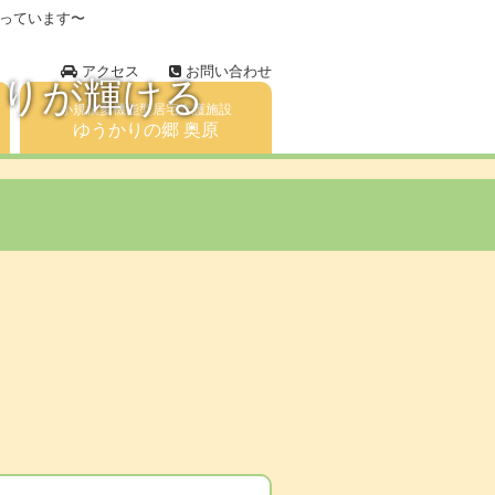
っています〜
アクセス
お問い合わせ
とりが輝ける
小規模多機能型居宅介護施設
ゆうかりの郷 奥原