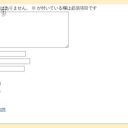
す
とはありません。
※
が付いている欄は必須項目です
知
る
慰問