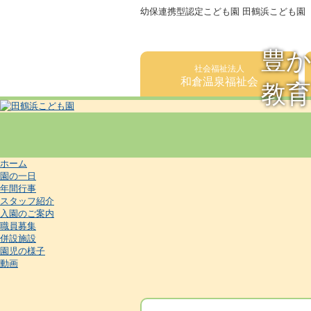
幼保連携型認定こども園 田鶴浜こども園
豊か
社会福祉法人
和倉温泉福祉会
教
ホーム
園の一日
年間行事
スタッフ紹介
入園のご案内
職員募集
併設施設
園児の様子
動画