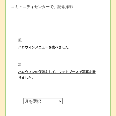
コミュニティセンターで、記念撮影
投
前
前
ハロウィンメニューを食べました
稿
の
投
稿:
次
ナ
次
ハロウィンの仮装をして、フォトブースで写真を撮
の
りました。
投
ビ
稿:
ゲ