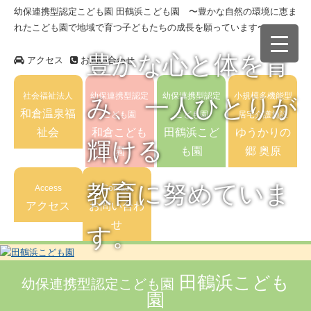
幼保連携型認定こども園 田鶴浜こども園 〜豊かな自然の環境に恵ま
れたこども園で地域で育つ子どもたちの成長を願っています〜
豊かな心と体を育
アクセス
お問い合わせ
社会福祉法人
幼保連携型認定
幼保連携型認定
小規模多機能型
み、 一人ひとりが
和倉温泉福
こども園
こども園
居宅介護施設
祉会
和倉こども
田鶴浜こど
ゆうかりの
輝ける
園
も園
郷 奥原
教育に努めていま
Access
Contact
アクセス
お問い合わ
せ
す。
田鶴浜こども
幼保連携型認定こども園
園