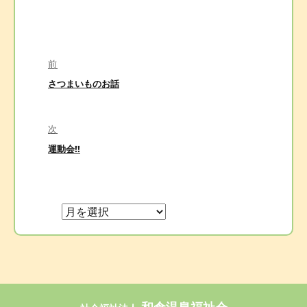
投
前
稿
前
さつまいものお話
ナ
の
ビ
投
稿:
次
ゲ
次
運動会!!
ー
の
シ
投
ョ
稿:
ン