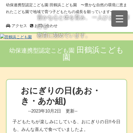
幼保連携型認定こども園 田鶴浜こども園 〜豊かな自然の環境に恵ま
れたこども園で地域で育つ子どもたちの成長を願っています〜
豊かな心と体を育み、 一人ひとりが輝
アクセス
お問い合わせ
ける
教育に努めています。
田鶴浜こども
幼保連携型認定こども園
園
おにぎりの日(あお・
き・あか組)
--2023年10月2日 更新--
子どもたちが楽しみにしている、おにぎりの日!!今日
も、みんな喜んで食べていましたよ。