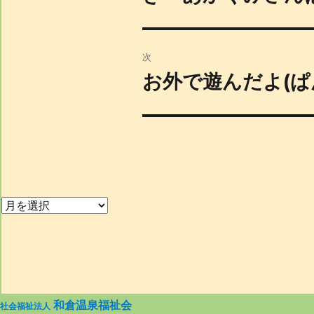
稿
の
投
稿:
次
ナ
お外で遊んだよ(ぱ
次
の
ビ
投
稿:
ゲ
ー
シ
和倉温泉福祉会
社会福祉法人