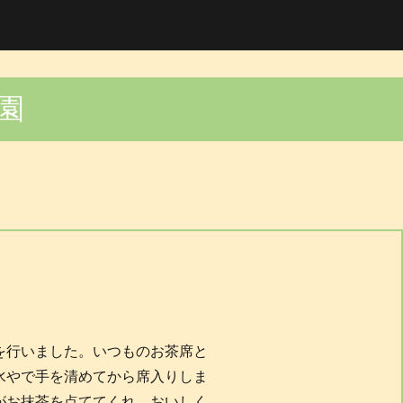
園
を行いました。いつものお茶席と
水やで手を清めてから席入りしま
がお抹茶を点ててくれ、おいしく