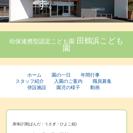
す。
田鶴浜こども
幼保連携型認定こども園
園
ホーム
園の一日
年間行事
スタッフ紹介
入園のご案内
職員募集
併設施設
園児の様子
動画
身体計測(ぱんだ・うさぎ・ひよこ組)