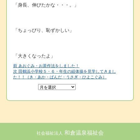
「身長、伸びたかな・・・。」
「ちょっぴり、恥ずかしい」
「大きくなったよ」
前
前
あおぐみ・お茶作法をしました！
投
の
次
次
田鶴浜小学校５・６・年生の組体操を見学してきまし
投
の
た！！（き・あか・ぱんだ・うさぎ・ひよこぐみ）
稿
稿:
投
稿:
ナ
ビ
ゲ
和倉温泉福祉会
社会福祉法人