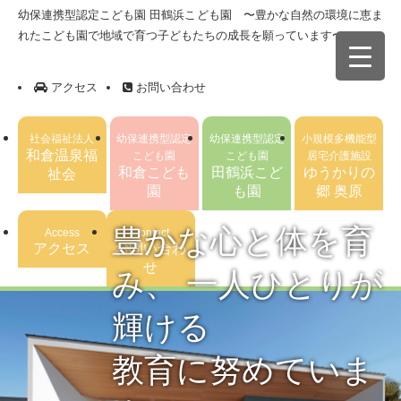
幼保連携型認定こども園 田鶴浜こども園 〜豊かな自然の環境に恵ま
れたこども園で地域で育つ子どもたちの成長を願っています〜
アクセス
お問い合わせ
社会福祉法人
幼保連携型認定
幼保連携型認定
小規模多機能型
和倉温泉福
こども園
こども園
居宅介護施設
和倉こども
田鶴浜こど
ゆうかりの
祉会
園
も園
郷 奥原
豊かな心と体を育
Access
Contact
アクセス
お問い合わ
せ
み、 一人ひとりが
輝ける
教育に努めていま