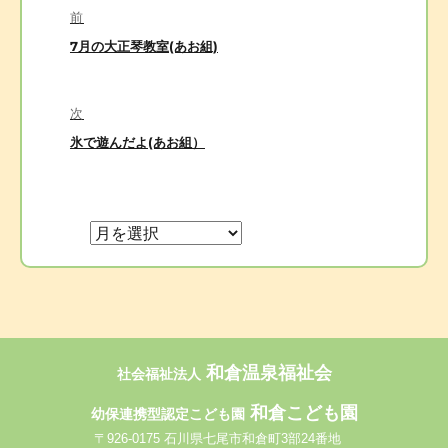
前
稿
前
7月の大正琴教室(あお組)
ナ
の
ビ
投
稿:
次
ゲ
次
氷で遊んだよ(あお組）
ー
の
シ
投
ョ
稿:
ン
和倉温泉福祉会
社会福祉法人
和倉こども園
幼保連携型認定こども園
〒926-0175 石川県七尾市和倉町3部24番地