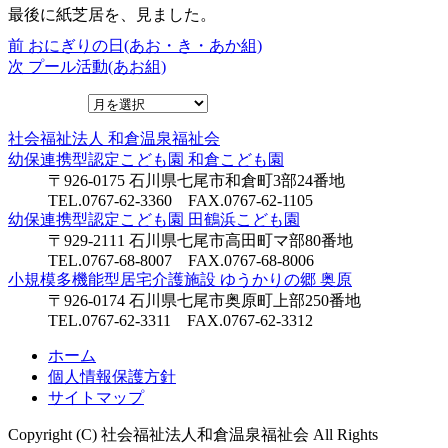
最後に紙芝居を、見ました。
前
前
おにぎりの日(あお・き・あか組)
投
の
次
次
プール活動(あお組)
稿
投
の
ナ
稿:
投
稿:
ビ
社会福祉法人
和倉温泉福祉会
幼保連携型認定こども園
和倉こども園
ゲ
〒926-0175 石川県七尾市和倉町3部24番地
ー
TEL.0767-62-3360 FAX.0767-62-1105
幼保連携型認定こども園
田鶴浜こども園
シ
〒929-2111 石川県七尾市高田町マ部80番地
ョ
TEL.0767-68-8007 FAX.0767-68-8006
ン
小規模多機能型居宅介護施設
ゆうかりの郷 奥原
〒926-0174 石川県七尾市奥原町上部250番地
TEL.0767-62-3311 FAX.0767-62-3312
ホーム
個人情報保護方針
サイトマップ
Copyright (C) 社会福祉法人和倉温泉福祉会 All Rights