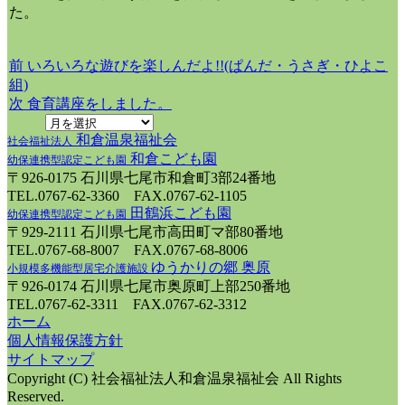
た。
前
前
いろいろな遊びを楽しんだよ!!(ぱんだ・うさぎ・ひよこ
投
の
組)
稿
投
次
次
食育講座をしました。
ナ
稿:
の
和倉温泉福祉会
投
社会福祉法人
ビ
和倉こども園
稿:
幼保連携型認定こども園
ゲ
〒926-0175 石川県七尾市和倉町3部24番地
TEL.0767-62-3360 FAX.0767-62-1105
ー
田鶴浜こども園
幼保連携型認定こども園
シ
〒929-2111 石川県七尾市高田町マ部80番地
TEL.0767-68-8007 FAX.0767-68-8006
ョ
ゆうかりの郷 奥原
小規模多機能型居宅介護施設
ン
〒926-0174 石川県七尾市奥原町上部250番地
TEL.0767-62-3311 FAX.0767-62-3312
ホーム
個人情報保護方針
サイトマップ
Copyright (C) 社会福祉法人和倉温泉福祉会 All Rights
Reserved.