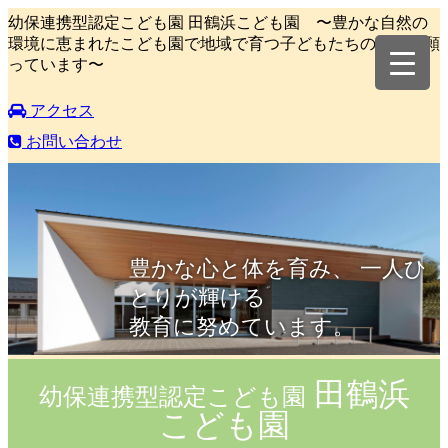
幼保連携型認定こども園 田鶴浜こども園 〜豊かな自然の
環境に恵まれたこども園で地域で育つ子どもたちの成長を願
っています〜
アクセス
お問い合わせ
豊かな心と体を育み、 一人ひ
とりが輝ける
教育に努めています。
田鶴浜
幼保連携型認定こども園
こども園