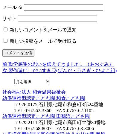
メール
※
サイト
新しいコメントをメールで通知
新しい投稿をメールで受け取る
前
前
勤労感謝の思いを伝えてきました。（あおぐみ）
投
の
次
次
製作遊び、だいすき♡(ぱんだ・うさぎ・ひよこ組)
稿
投
の
稿:
投
ナ
稿:
社会福祉法人
和倉温泉福祉会
ビ
幼保連携型認定こども園
和倉こども園
ゲ
〒926-0175 石川県七尾市和倉町3部24番地
TEL.0767-62-3360 FAX.0767-62-1105
ー
幼保連携型認定こども園
田鶴浜こども園
シ
〒929-2111 石川県七尾市高田町マ部80番地
TEL.0767-68-8007 FAX.0767-68-8006
ョ