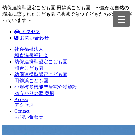
幼保連携型認定こども園 田鶴浜こども園 〜豊かな自然の
環境に恵まれたこども園で地域で育つ子どもたちの成長を願
っています〜
アクセス
お問い合わせ
社会福祉法人
和倉温泉福祉会
幼保連携型認定こども園
和倉こども園
幼保連携型認定こども園
田鶴浜こども園
小規模多機能型居宅介護施設
ゆうかりの郷 奥原
Access
アクセス
Contact
お問い合わせ