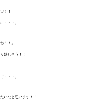
。
い♡！！
緒に・・・。
てね！！」
がり嬉しそう！！
って・・・。
きたいなと思います！！