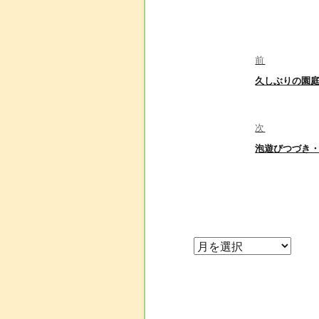
投
前
前
久しぶりの園庭
稿
の
投
稿:
次
ナ
次
泡遊びつづき
の
投
ビ
稿:
ゲ
ー