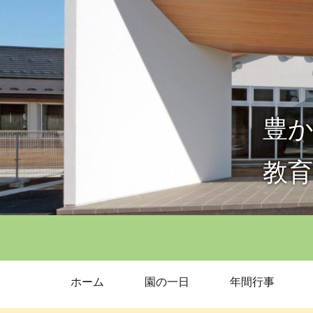
豊か
教
ホーム
園の一日
年間行事