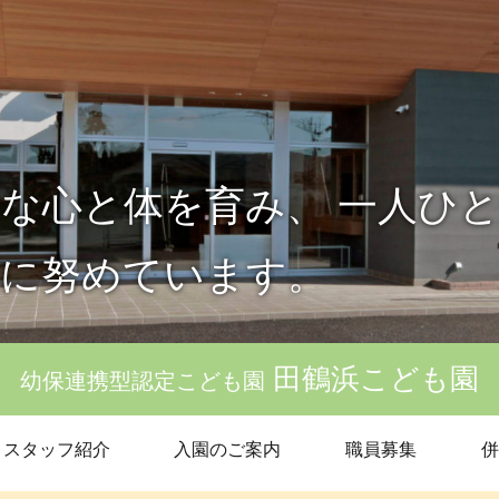
な心と体を育み、 一人ひ
育に努めています。
田鶴浜こども園
幼保連携型認定こども園
スタッフ紹介
入園のご案内
職員募集
併