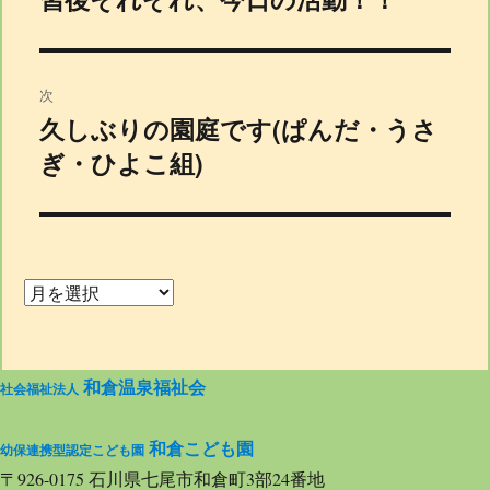
稿
投
稿:
ナ
次
久しぶりの園庭です(ぱんだ・うさ
次
ビ
ぎ・ひよこ組)
の
投
稿:
ゲ
ー
和倉温泉福祉会
社会福祉法人
シ
和倉こども園
幼保連携型認定こども園
〒926-0175 石川県七尾市和倉町3部24番地