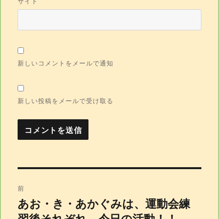
サイト
新しいコメントをメールで通知
新しい投稿をメールで受け取る
投
前
あお・き・あかぐみは、運動会練
前
習後それぞれ、今日の活動！！
の