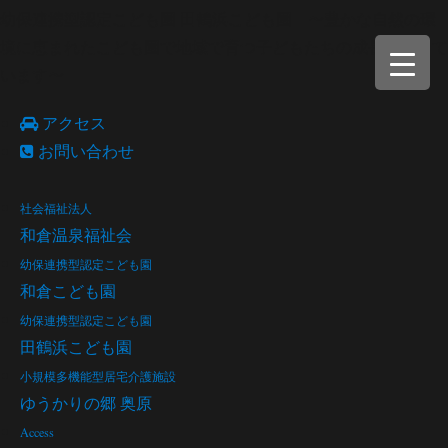
幼保連携型認定こども園 田鶴浜こども園 〜豊かな自然の環
境に恵まれたこども園で地域で育つ子どもたちの成長を願って
います〜
アクセス
お問い合わせ
社会福祉法人
和倉温泉福祉会
幼保連携型認定こども園
和倉こども園
幼保連携型認定こども園
田鶴浜こども園
小規模多機能型居宅介護施設
ゆうかりの郷 奥原
Access