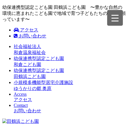
幼保連携型認定こども園 田鶴浜こども園 〜豊かな自然の
環境に恵まれたこども園で地域で育つ子どもたちの成長を願
っています〜
アクセス
お問い合わせ
社会福祉法人
和倉温泉福祉会
幼保連携型認定こども園
和倉こども園
幼保連携型認定こども園
田鶴浜こども園
小規模多機能型居宅介護施設
ゆうかりの郷 奥原
Access
アクセス
Contact
お問い合わせ