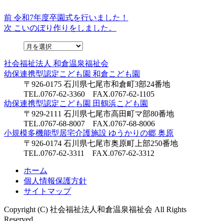
前
前
令和7年度卒園式を行いました！
投
の
次
次
こいのぼり作りをしました。
稿
投
の
稿:
投
ナ
稿:
社会福祉法人
和倉温泉福祉会
ビ
幼保連携型認定こども園
和倉こども園
ゲ
〒926-0175 石川県七尾市和倉町3部24番地
TEL.0767-62-3360 FAX.0767-62-1105
ー
幼保連携型認定こども園
田鶴浜こども園
シ
〒929-2111 石川県七尾市高田町マ部80番地
TEL.0767-68-8007 FAX.0767-68-8006
ョ
小規模多機能型居宅介護施設
ゆうかりの郷 奥原
〒926-0174 石川県七尾市奥原町上部250番地
ン
TEL.0767-62-3311 FAX.0767-62-3312
ホーム
個人情報保護方針
サイトマップ
Copyright (C) 社会福祉法人和倉温泉福祉会 All Rights
Reserved.