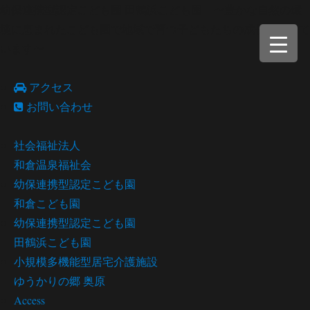
幼保連携型認定こども園 田鶴浜こども園 〜豊かな自然の環
境に恵まれたこども園で地域で育つ子どもたちの成長を願って
います〜
アクセス
お問い合わせ
社会福祉法人
和倉温泉福祉会
幼保連携型認定こども園
和倉こども園
幼保連携型認定こども園
田鶴浜こども園
小規模多機能型居宅介護施設
ゆうかりの郷 奥原
Access