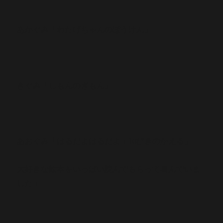
あかぐみ「わたげちゃんのぼうけん」
きぐみ「しもんのぎもん」
あおぐみ「はるだよはるだよ！10ぴきのかえる」
大好きな絵本をいっぱい読んでもらって喜んでいま
した！