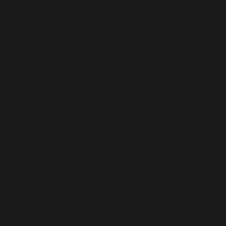
3月生まれのお友だちです！
ビリビリ動物園のお話しです！「どんな動物が出て
くるかな？」
「おいしいよ！！」
～絵本の読み聞かせ～