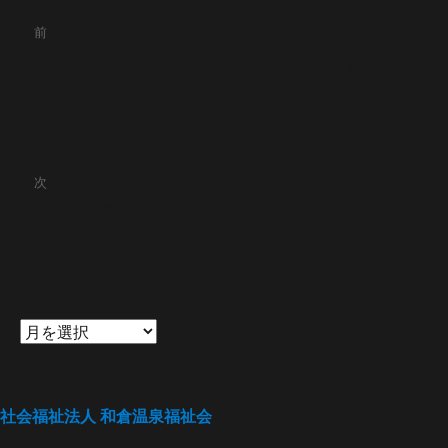
投
前
稿
おわかれレクレーションを楽しみ
前
ました！
の
ナ
投
ビ
稿:
ゲ
次
令和7年度卒園式を行いました！
次
ー
の
シ
投
稿:
ョ
ン
社会福祉法人
和倉温泉福祉会