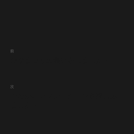
投
前
稿
ひなまつりの集いをしました！
前
の
ナ
投
ビ
稿:
次
ゲ
おわかれレクレーションを楽しみ
次
ました！
の
ー
投
シ
稿:
ョ