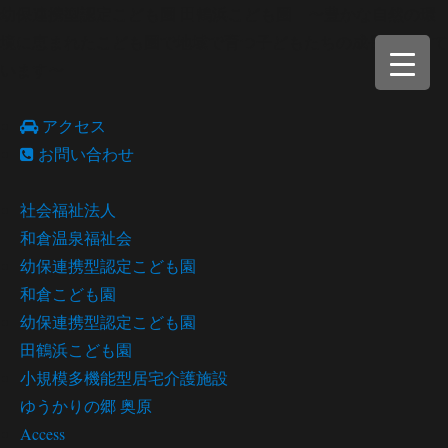
幼保連携型認定こども園 田鶴浜こども園 〜豊かな自然の環
境に恵まれたこども園で地域で育つ子どもたちの成長を願って
います〜
アクセス
お問い合わせ
社会福祉法人
和倉温泉福祉会
幼保連携型認定こども園
和倉こども園
幼保連携型認定こども園
田鶴浜こども園
小規模多機能型居宅介護施設
ゆうかりの郷 奥原
Access