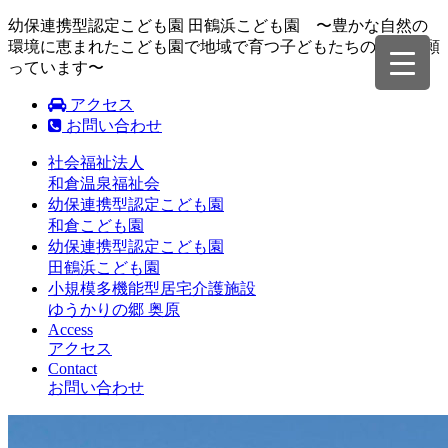
幼保連携型認定こども園 田鶴浜こども園 〜豊かな自然の
環境に恵まれたこども園で地域で育つ子どもたちの成長を願
っています〜
アクセス
お問い合わせ
社会福祉法人
和倉温泉福祉会
幼保連携型認定こども園
和倉こども園
幼保連携型認定こども園
田鶴浜こども園
小規模多機能型居宅介護施設
ゆうかりの郷 奥原
Access
アクセス
Contact
お問い合わせ