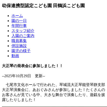
幼保連携型認定こども園
田鶴浜こども園
ホーム
園の一日
年間行事
スタッフ紹介
入園のご案内
職員募集
併設施設
園児の様子
動画
大正琴の発表会に参加しました！！
--2025年10月29日 更新--
七尾市文化ホールで行われた、琴城流大正琴能登琴静支部
大正琴演奏会に、あおぐみさんが参加しました！たくさんの
お客さんが見ている中、大きな舞台で演奏したり、遊戯を披
露したりしました！