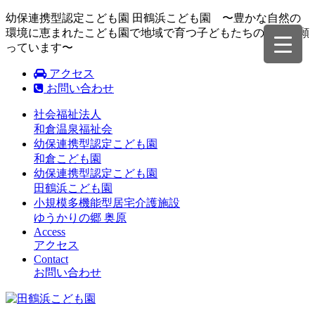
幼保連携型認定こども園 田鶴浜こども園 〜豊かな自然の
環境に恵まれたこども園で地域で育つ子どもたちの成長を願
っています〜
アクセス
お問い合わせ
社会福祉法人
和倉温泉福祉会
幼保連携型認定こども園
和倉こども園
幼保連携型認定こども園
田鶴浜こども園
小規模多機能型居宅介護施設
ゆうかりの郷 奥原
Access
アクセス
Contact
お問い合わせ