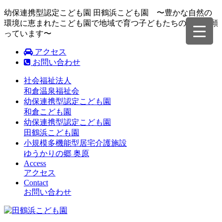
幼保連携型認定こども園 田鶴浜こども園 〜豊かな自然の
環境に恵まれたこども園で地域で育つ子どもたちの成長を願
っています〜
アクセス
お問い合わせ
社会福祉法人
和倉温泉福祉会
幼保連携型認定こども園
和倉こども園
幼保連携型認定こども園
田鶴浜こども園
小規模多機能型居宅介護施設
ゆうかりの郷 奥原
Access
アクセス
Contact
お問い合わせ