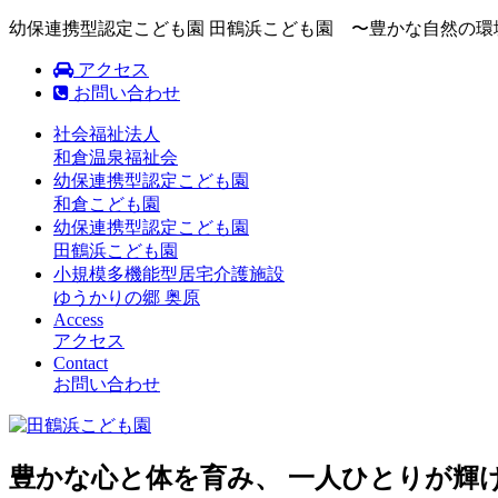
幼保連携型認定こども園 田鶴浜こども園 〜豊かな自然の
アクセス
お問い合わせ
社会福祉法人
和倉温泉福祉会
幼保連携型認定こども園
和倉こども園
幼保連携型認定こども園
田鶴浜こども園
小規模多機能型居宅介護施設
ゆうかりの郷 奥原
Access
アクセス
Contact
お問い合わせ
豊かな心と体を育み、 一人ひとりが輝