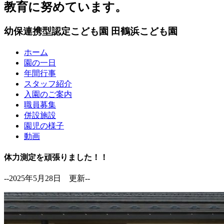
教育に努めています。
幼保連携型認定こども園
田鶴浜こども園
ホーム
園の一日
年間行事
スタッフ紹介
入園のご案内
職員募集
併設施設
園児の様子
動画
体力測定を頑張りました！！
--2025年5月28日 更新--