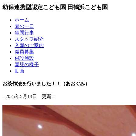
幼保連携型認定こども園
田鶴浜こども園
ホーム
園の一日
年間行事
スタッフ紹介
入園のご案内
職員募集
併設施設
園児の様子
動画
お茶作法を行いました！！（あおぐみ）
--2025年5月13日 更新--