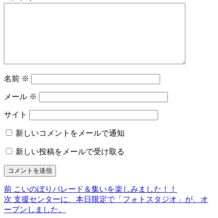
名前
※
メール
※
サイト
新しいコメントをメールで通知
新しい投稿をメールで受け取る
前
前
こいのぼりパレード＆集いを楽しみました！！
投
の
次
次
支援センターに、本日限定で「フォトスタジオ」が、オ
稿
投
の
ーブンしました。