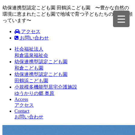
幼保連携型認定こども園 田鶴浜こども園 〜豊かな自然の
環境に恵まれたこども園で地域で育つ子どもたちの成長を願
っています〜
アクセス
お問い合わせ
社会福祉法人
和倉温泉福祉会
幼保連携型認定こども園
和倉こども園
幼保連携型認定こども園
田鶴浜こども園
小規模多機能型居宅介護施設
ゆうかりの郷 奥原
Access
アクセス
Contact
お問い合わせ