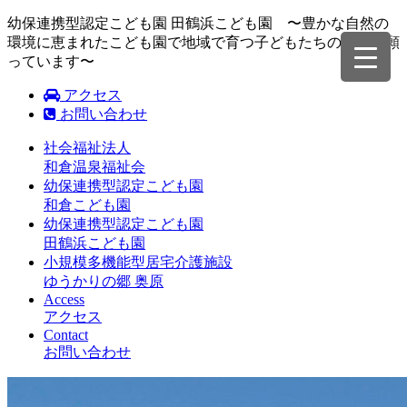
幼保連携型認定こども園 田鶴浜こども園 〜豊かな自然の
環境に恵まれたこども園で地域で育つ子どもたちの成長を願
っています〜
アクセス
お問い合わせ
社会福祉法人
和倉温泉福祉会
幼保連携型認定こども園
和倉こども園
幼保連携型認定こども園
田鶴浜こども園
小規模多機能型居宅介護施設
ゆうかりの郷 奥原
Access
アクセス
Contact
お問い合わせ