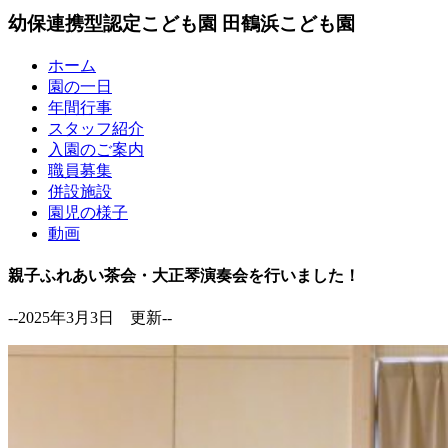
幼保連携型認定こども園
田鶴浜こども園
ホーム
園の一日
年間行事
スタッフ紹介
入園のご案内
職員募集
併設施設
園児の様子
動画
親子ふれあい茶会・大正琴演奏会を行いました！
--2025年3月3日 更新--