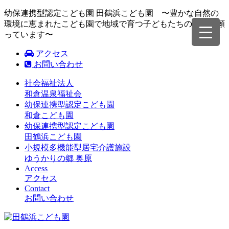
幼保連携型認定こども園 田鶴浜こども園 〜豊かな自然の
環境に恵まれたこども園で地域で育つ子どもたちの成長を願
っています〜
アクセス
お問い合わせ
社会福祉法人
和倉温泉福祉会
幼保連携型認定こども園
和倉こども園
幼保連携型認定こども園
田鶴浜こども園
小規模多機能型居宅介護施設
ゆうかりの郷 奥原
Access
アクセス
Contact
お問い合わせ