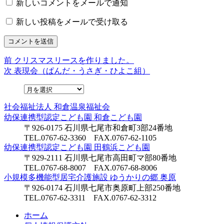
新しいコメントをメールで通知
新しい投稿をメールで受け取る
前
前
クリスマスリースを作りました。
投
の
次
次
表現会（ぱんだ・うさぎ・ひよこ組）
稿
投
の
稿:
投
ナ
稿:
社会福祉法人
和倉温泉福祉会
ビ
幼保連携型認定こども園
和倉こども園
ゲ
〒926-0175 石川県七尾市和倉町3部24番地
TEL.0767-62-3360 FAX.0767-62-1105
ー
幼保連携型認定こども園
田鶴浜こども園
シ
〒929-2111 石川県七尾市高田町マ部80番地
TEL.0767-68-8007 FAX.0767-68-8006
ョ
小規模多機能型居宅介護施設
ゆうかりの郷 奥原
〒926-0174 石川県七尾市奥原町上部250番地
ン
TEL.0767-62-3311 FAX.0767-62-3312
ホーム