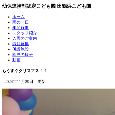
幼保連携型認定こども園
田鶴浜こども園
ホーム
園の一日
年間行事
スタッフ紹介
入園のご案内
職員募集
併設施設
園児の様子
動画
もうすぐクリスマス！！
--2024年11月29日 更新--