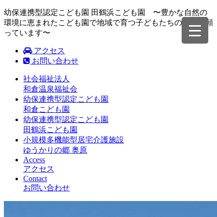
幼保連携型認定こども園 田鶴浜こども園 〜豊かな自然の
環境に恵まれたこども園で地域で育つ子どもたちの成長を願
っています〜
アクセス
お問い合わせ
社会福祉法人
和倉温泉福祉会
幼保連携型認定こども園
和倉こども園
幼保連携型認定こども園
田鶴浜こども園
小規模多機能型居宅介護施設
ゆうかりの郷 奥原
Access
アクセス
Contact
お問い合わせ