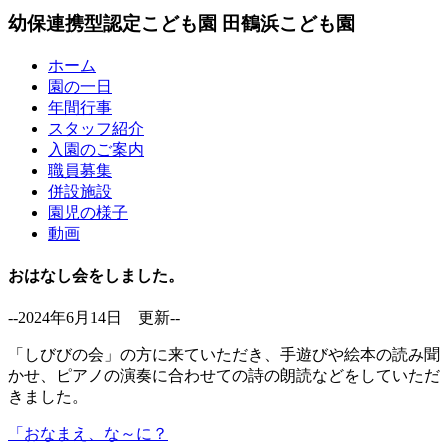
幼保連携型認定こども園
田鶴浜こども園
ホーム
園の一日
年間行事
スタッフ紹介
入園のご案内
職員募集
併設施設
園児の様子
動画
おはなし会をしました。
--2024年6月14日 更新--
「しびびの会」の方に来ていただき、手遊びや絵本の読み聞
かせ、ピアノの演奏に合わせての詩の朗読などをしていただ
きました。
「おなまえ、な～に？