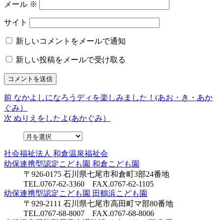
メール
※
サイト
新しいコメントをメールで通知
新しい投稿をメールで受け取る
前
前
なかよしになろうディを楽しみました！(あお・き・あか
投
の
ぐみ）
稿
投
次
次
ぬりえをしたよ(あかぐみ）
稿:
の
ナ
投
ビ
稿:
社会福祉法人
和倉温泉福祉会
ゲ
幼保連携型認定こども園
和倉こども園
〒926-0175 石川県七尾市和倉町3部24番地
ー
TEL.0767-62-3360 FAX.0767-62-1105
シ
幼保連携型認定こども園
田鶴浜こども園
〒929-2111 石川県七尾市高田町マ部80番地
ョ
TEL.0767-68-8007 FAX.0767-68-8006