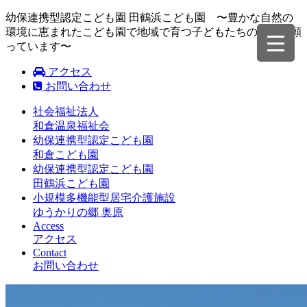
幼保連携型認定こども園 田鶴浜こども園 〜豊かな自然の
環境に恵まれたこども園で地域で育つ子どもたちの成長を願
っています〜
アクセス
お問い合わせ
社会福祉法人
和倉温泉福祉会
幼保連携型認定こども園
和倉こども園
幼保連携型認定こども園
田鶴浜こども園
小規模多機能型居宅介護施設
ゆうかりの郷 奥原
Access
アクセス
Contact
お問い合わせ