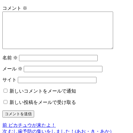
コメント
※
名前
※
メール
※
サイト
新しいコメントをメールで通知
新しい投稿をメールで受け取る
前
前
ピカチュウが来たよ！
投
の
次
次
むし歯予防の集いをしました！(あお・き・あか）