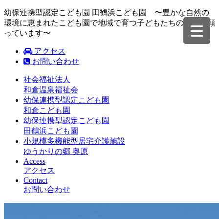
幼保連携型認定こども園 田鶴浜こども園 〜豊かな自然の
環境に恵まれたこども園で地域で育つ子どもたちの成長を願
っています〜
アクセス
お問い合わせ
社会福祉法人
和倉温泉福祉会
幼保連携型認定こども園
和倉こども園
幼保連携型認定こども園
田鶴浜こども園
小規模多機能型居宅介護施設
ゆうかりの郷 奥原
Access
アクセス
Contact
お問い合わせ