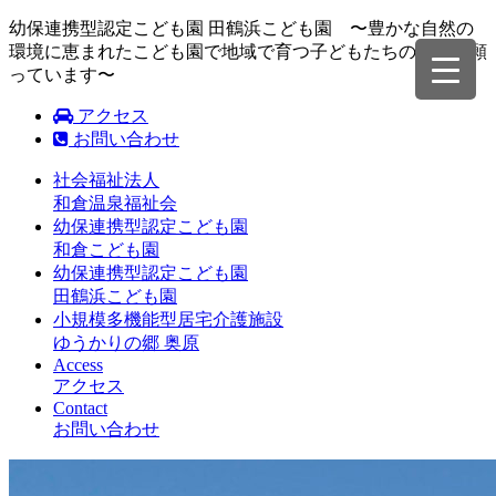
幼保連携型認定こども園 田鶴浜こども園 〜豊かな自然の
環境に恵まれたこども園で地域で育つ子どもたちの成長を願
っています〜
アクセス
お問い合わせ
社会福祉法人
和倉温泉福祉会
幼保連携型認定こども園
和倉こども園
幼保連携型認定こども園
田鶴浜こども園
小規模多機能型居宅介護施設
ゆうかりの郷 奥原
Access
アクセス
Contact
お問い合わせ