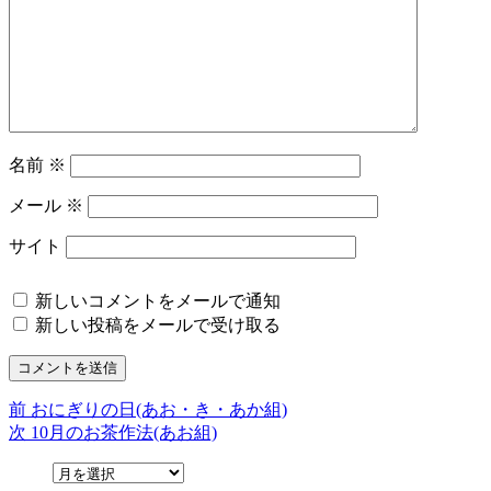
名前
※
メール
※
サイト
新しいコメントをメールで通知
新しい投稿をメールで受け取る
前
前
おにぎりの日(あお・き・あか組)
投
の
次
次
10月のお茶作法(あお組)
稿
投
の
稿:
投
ナ