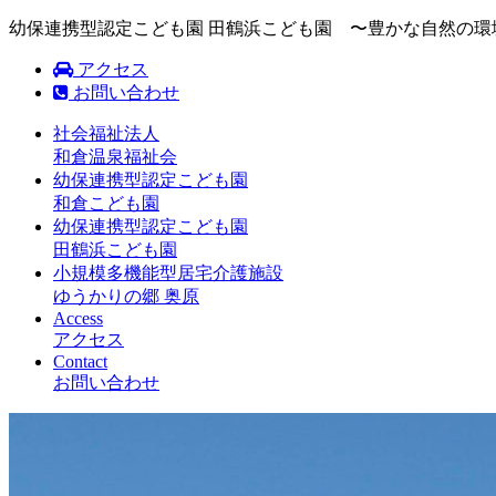
幼保連携型認定こども園 田鶴浜こども園 〜豊かな自然の
アクセス
お問い合わせ
社会福祉法人
和倉温泉福祉会
幼保連携型認定こども園
和倉こども園
幼保連携型認定こども園
田鶴浜こども園
小規模多機能型居宅介護施設
ゆうかりの郷 奥原
Access
アクセス
Contact
お問い合わせ