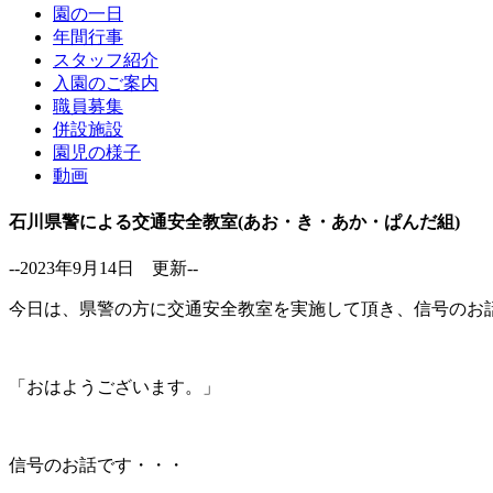
園の一日
年間行事
スタッフ紹介
入園のご案内
職員募集
併設施設
園児の様子
動画
石川県警による交通安全教室(あお・き・あか・ぱんだ組)
--2023年9月14日 更新--
今日は、県警の方に交通安全教室を実施して頂き、信号のお
「おはようございます。」
信号のお話です・・・