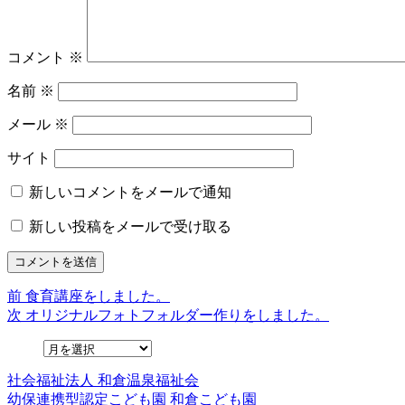
コメント
※
名前
※
メール
※
サイト
新しいコメントをメールで通知
新しい投稿をメールで受け取る
前
前
食育講座をしました。
投
の
次
次
オリジナルフォトフォルダー作りをしました。
稿
投
の
稿:
投
ナ
稿:
社会福祉法人
和倉温泉福祉会
ビ
幼保連携型認定こども園
和倉こども園