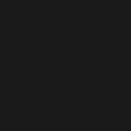
る
教育に努めています。
幼保連携型認定こども園
田鶴浜こども園
プール活動(あお組)
--2023年5月11日 更新--
あお組さんが、プール活動を楽しみました。歌に
合わせて水に顔を付けたり、ビート板を使って歩い
て、水の感触をあじわいました。
まずは、準備体操をします。