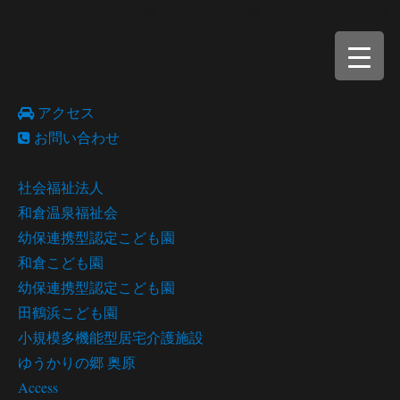
幼保連携型認定こども園 田鶴浜こども園 〜豊かな自然の環
境に恵まれたこども園で地域で育つ子どもたちの成長を願って
います〜
アクセス
お問い合わせ
社会福祉法人
和倉温泉福祉会
幼保連携型認定こども園
和倉こども園
幼保連携型認定こども園
田鶴浜こども園
小規模多機能型居宅介護施設
ゆうかりの郷 奥原
Access