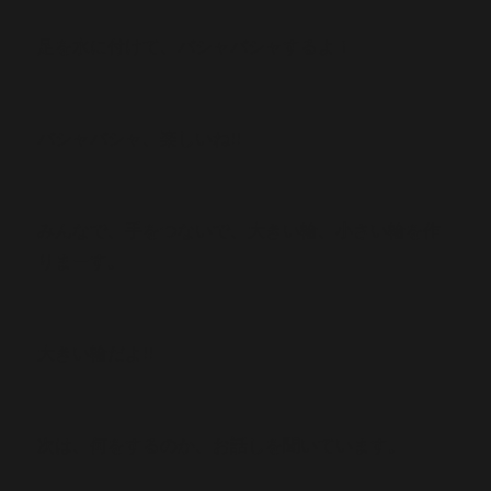
足を水に付けて、バシャバシャするよ！
バシャバシャ、楽しいね!!
みんなで、手をつないで、大きい輪、小さい輪を作
りまーす。
大きい輪だよ!!
次は、何をするのか、お話しを聞いています。