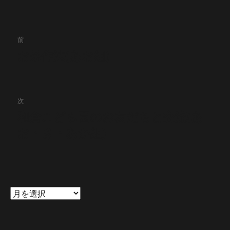
投
前
稿
お茶作法(あお組)
前
の
ナ
投
ビ
稿:
次
ゲ
和倉こども園のお友だちと交流(あ
次
お・き・あか組)
の
ー
投
シ
稿:
ョ
ン