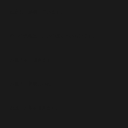
正座も、頑張っています。
今日の色紙は、こいのぼりといちごです。
お菓子を、頂きます。
お菓子、美味しいね。
次は、お茶を頂きます。