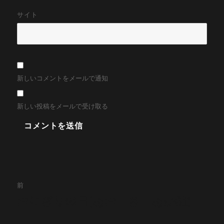
サイト
新しいコメントをメールで通知
新しい投稿をメールで受け取る
投
前
稿
おにぎりの日(あお・き・あか組)
前
の
ナ