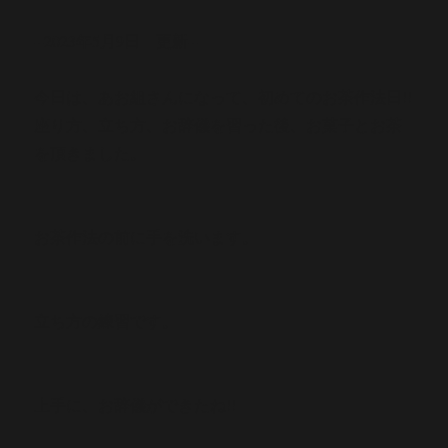
--2023年5月9日 更新--
今日は、あお組さんになって、初めてのお茶作法日!!
座り方、立ち方、お辞儀を習った後、お菓子とお茶
を頂きました。
お茶作法の前に手を洗います。
立ち方の練習です。
上手に、お辞儀ができたね!!