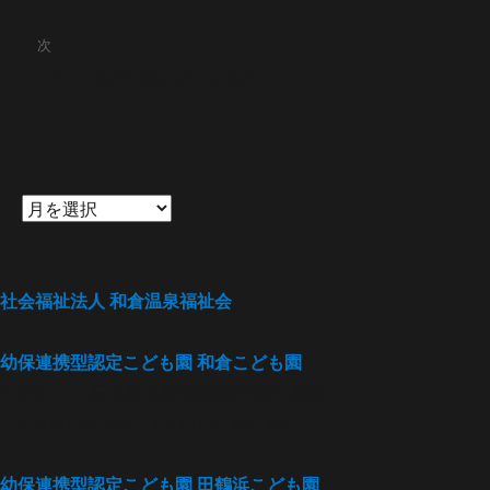
投
ビ
稿:
次
ゲ
プール活動(あお組)
次
の
ー
投
シ
稿:
ョ
ン
社会福祉法人
和倉温泉福祉会
幼保連携型認定こども園
和倉こども園
〒926-0175 石川県七尾市和倉町3部24番地
TEL.0767-62-3360 FAX.0767-62-1105
幼保連携型認定こども園
田鶴浜こども園