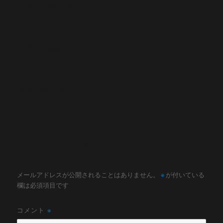
上手く、飲めるかな・・・。
上手に、飲めたね。
最後に紙芝居を、見ました。
コメントを残す
メールアドレスが公開されることはありません。
※
が付いている
欄は必須項目です
コメント
※