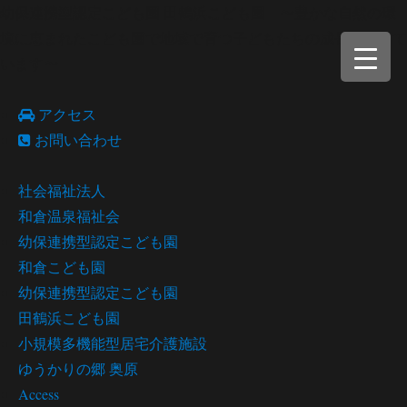
幼保連携型認定こども園 田鶴浜こども園 〜豊かな自然の環
境に恵まれたこども園で地域で育つ子どもたちの成長を願って
います〜
アクセス
お問い合わせ
社会福祉法人
和倉温泉福祉会
幼保連携型認定こども園
和倉こども園
幼保連携型認定こども園
田鶴浜こども園
小規模多機能型居宅介護施設
ゆうかりの郷 奥原
Access