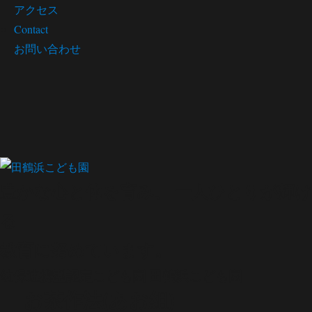
アクセス
Contact
お問い合わせ
豊かな心と体を育み、 一人ひとりが輝け
る
教育に努めています。
幼保連携型認定こども園
田鶴浜こども園
お茶作法(あお組)