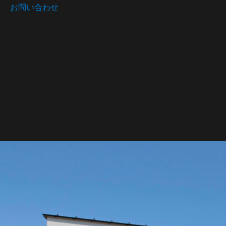
お問い合わせ