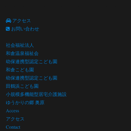
幼保連携型認定こども園 田鶴浜こども園 〜豊かな自然の環
アクセス
お問い合わせ
社会福祉法人
和倉温泉福祉会
幼保連携型認定こども園
和倉こども園
幼保連携型認定こども園
田鶴浜こども園
小規模多機能型居宅介護施設
ゆうかりの郷 奥原
Access
アクセス
Contact