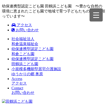
幼保連携型認定こども園 田鶴浜こども園 〜豊かな自然の
環境に恵まれたこども園で地域で育つ子どもたちの成長を願
っています〜
アクセス
お問い合わせ
社会福祉法人
和倉温泉福祉会
幼保連携型認定こども園
和倉こども園
幼保連携型認定こども園
田鶴浜こども園
小規模多機能型居宅介護施設
ゆうかりの郷 奥原
Access
アクセス
Contact
お問い合わせ