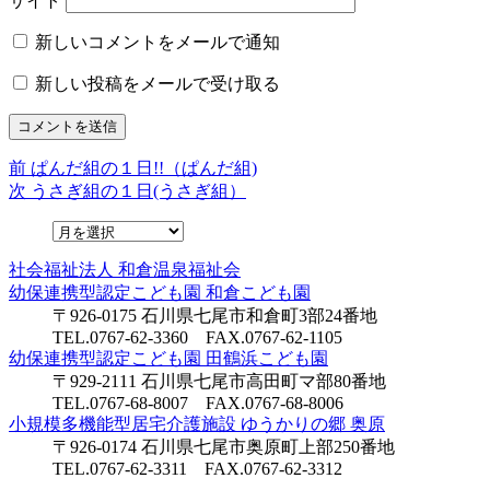
サイト
新しいコメントをメールで通知
新しい投稿をメールで受け取る
前
前
ぱんだ組の１日!!（ぱんだ組)
投
の
次
次
うさぎ組の１日(うさぎ組）
稿
投
の
稿:
投
ナ
稿:
社会福祉法人
和倉温泉福祉会
ビ
幼保連携型認定こども園
和倉こども園
ゲ
〒926-0175 石川県七尾市和倉町3部24番地
TEL.0767-62-3360 FAX.0767-62-1105
ー
幼保連携型認定こども園
田鶴浜こども園
シ
〒929-2111 石川県七尾市高田町マ部80番地
TEL.0767-68-8007 FAX.0767-68-8006
ョ
小規模多機能型居宅介護施設
ゆうかりの郷 奥原
〒926-0174 石川県七尾市奥原町上部250番地
ン
TEL.0767-62-3311 FAX.0767-62-3312