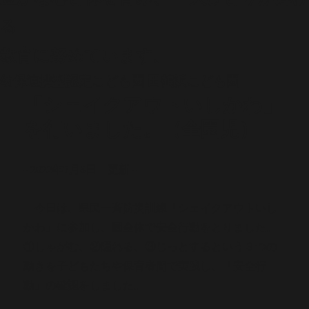
る
教育に努めています。
幼保連携型認定こども園
田鶴浜こども園
「シェイクアウトいしかわ」
を行いました。（全園児）
--2022年7月8日 更新--
今日は、県民一斉防災訓練「シェイクアウトいし
かわ」に参加し、園全体で安全行動をとりました。
①しゃがむ、②隠れる、③じっとするという３つの
動きを子どもたちや保育者間で実践し、「安全行
動」の確認をしました。