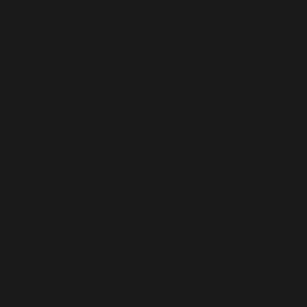
【ひよこぐみ】
玄関前に避難
ご家庭でも防災の向けて安全行動してみて下さい
ね！！
コメントを残す