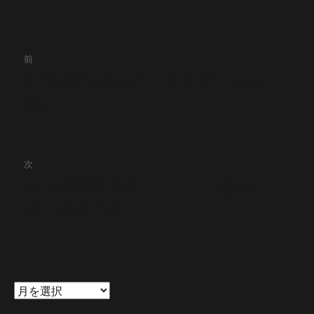
投
前
稿
たなばた(ぱんだ・うさぎ・ひよこ
前
組)
の
ナ
投
ビ
稿:
ゲ
次
日々の保育では・・・。（あお・
次
ー
き・あかぐみ）
の
シ
投
稿:
ョ
ン