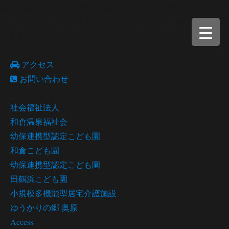
幼保連携型認定こども園 田鶴浜こども園 〜豊かな自然の環
境に恵まれたこども園で地域で育つ子どもたちの成長を願って
います〜
アクセス
お問い合わせ
社会福祉法人
和倉温泉福祉会
幼保連携型認定こども園
和倉こども園
幼保連携型認定こども園
田鶴浜こども園
小規模多機能型居宅介護施設
ゆうかりの郷 奥原
Access