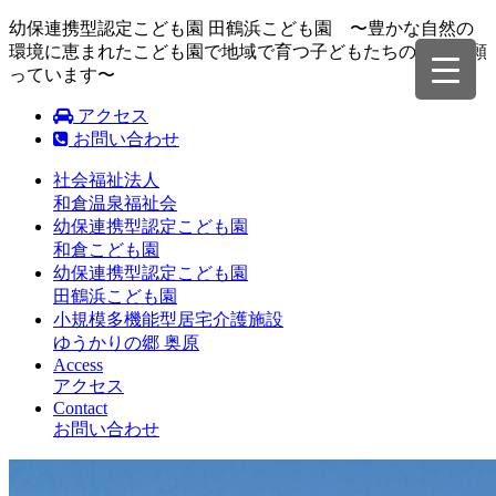
幼保連携型認定こども園 田鶴浜こども園 〜豊かな自然の
環境に恵まれたこども園で地域で育つ子どもたちの成長を願
っています〜
アクセス
お問い合わせ
社会福祉法人
和倉温泉福祉会
幼保連携型認定こども園
和倉こども園
幼保連携型認定こども園
田鶴浜こども園
小規模多機能型居宅介護施設
ゆうかりの郷 奥原
Access
アクセス
Contact
お問い合わせ