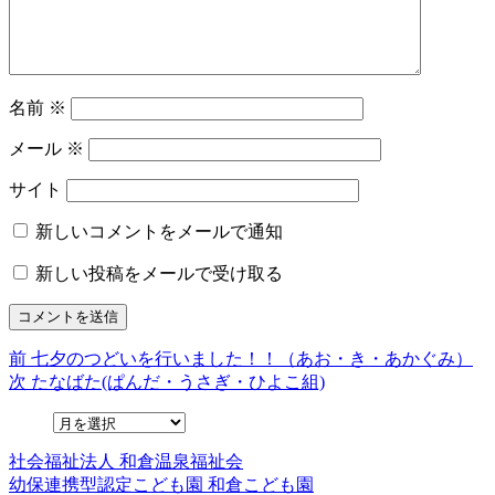
名前
※
メール
※
サイト
新しいコメントをメールで通知
新しい投稿をメールで受け取る
前
前
七夕のつどいを行いました！！（あお・き・あかぐみ）
投
の
次
次
たなばた(ぱんだ・うさぎ・ひよこ組)
稿
投
の
稿:
投
ナ
稿:
社会福祉法人
和倉温泉福祉会
ビ
幼保連携型認定こども園
和倉こども園