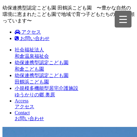
幼保連携型認定こども園 田鶴浜こども園 〜豊かな自然の
環境に恵まれたこども園で地域で育つ子どもたちの成長を願
っています〜
アクセス
お問い合わせ
社会福祉法人
和倉温泉福祉会
幼保連携型認定こども園
和倉こども園
幼保連携型認定こども園
田鶴浜こども園
小規模多機能型居宅介護施設
ゆうかりの郷 奥原
Access
アクセス
Contact
お問い合わせ