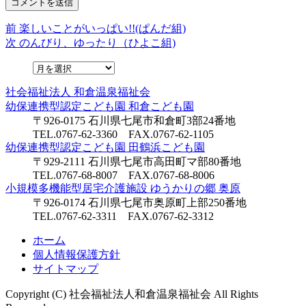
前
前
楽しいことがいっぱい!!(ぱんだ組)
投
の
次
次
のんびり、ゆったり（ひよこ組)
稿
投
の
稿:
投
ナ
稿:
社会福祉法人
和倉温泉福祉会
ビ
幼保連携型認定こども園
和倉こども園
ゲ
〒926-0175 石川県七尾市和倉町3部24番地
TEL.0767-62-3360 FAX.0767-62-1105
ー
幼保連携型認定こども園
田鶴浜こども園
シ
〒929-2111 石川県七尾市高田町マ部80番地
TEL.0767-68-8007 FAX.0767-68-8006
ョ
小規模多機能型居宅介護施設
ゆうかりの郷 奥原
〒926-0174 石川県七尾市奥原町上部250番地
ン
TEL.0767-62-3311 FAX.0767-62-3312
ホーム
個人情報保護方針
サイトマップ
Copyright (C) 社会福祉法人和倉温泉福祉会 All Rights