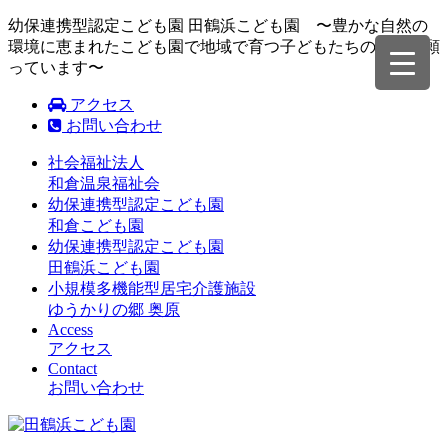
幼保連携型認定こども園 田鶴浜こども園 〜豊かな自然の
環境に恵まれたこども園で地域で育つ子どもたちの成長を願
っています〜
アクセス
お問い合わせ
社会福祉法人
和倉温泉福祉会
幼保連携型認定こども園
和倉こども園
幼保連携型認定こども園
田鶴浜こども園
小規模多機能型居宅介護施設
ゆうかりの郷 奥原
Access
アクセス
Contact
お問い合わせ