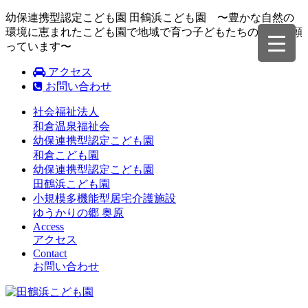
幼保連携型認定こども園 田鶴浜こども園 〜豊かな自然の
環境に恵まれたこども園で地域で育つ子どもたちの成長を願
っています〜
アクセス
お問い合わせ
社会福祉法人
和倉温泉福祉会
幼保連携型認定こども園
和倉こども園
幼保連携型認定こども園
田鶴浜こども園
小規模多機能型居宅介護施設
ゆうかりの郷 奥原
Access
アクセス
Contact
お問い合わせ