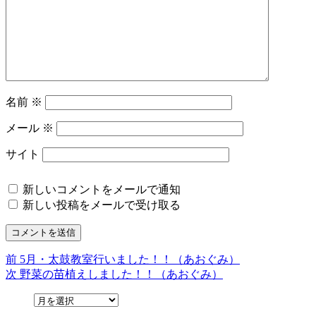
名前
※
メール
※
サイト
新しいコメントをメールで通知
新しい投稿をメールで受け取る
前
前
5月・太鼓教室行いました！！（あおぐみ）
投
の
次
次
野菜の苗植えしました！！（あおぐみ）
稿
投
の
稿:
投
ナ