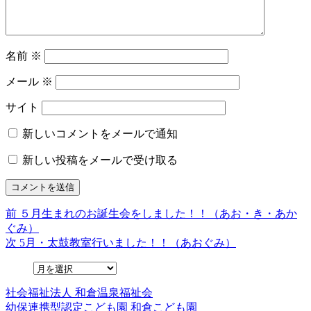
名前
※
メール
※
サイト
新しいコメントをメールで通知
新しい投稿をメールで受け取る
前
前
５月生まれのお誕生会をしました！！（あお・き・あか
投
の
ぐみ）
稿
投
次
次
5月・太鼓教室行いました！！（あおぐみ）
稿:
の
ナ
投
ビ
稿:
社会福祉法人
和倉温泉福祉会
ゲ
幼保連携型認定こども園
和倉こども園