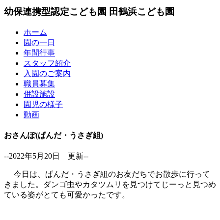
幼保連携型認定こども園
田鶴浜こども園
ホーム
園の一日
年間行事
スタッフ紹介
入園のご案内
職員募集
併設施設
園児の様子
動画
おさんぽ(ぱんだ・うさぎ組)
--2022年5月20日 更新--
今日は、ぱんだ・うさぎ組のお友だちでお散歩に行って
きました。ダンゴ虫やカタツムリを見つけてじーっと見つめ
ている姿がとても可愛かったです。