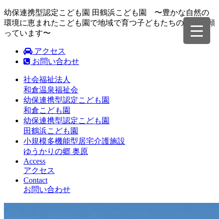
幼保連携型認定こども園 田鶴浜こども園 〜豊かな自然の
環境に恵まれたこども園で地域で育つ子どもたちの成長を願
っています〜
アクセス
お問い合わせ
社会福祉法人
和倉温泉福祉会
幼保連携型認定こども園
和倉こども園
幼保連携型認定こども園
田鶴浜こども園
小規模多機能型居宅介護施設
ゆうかりの郷 奥原
Access
アクセス
Contact
お問い合わせ