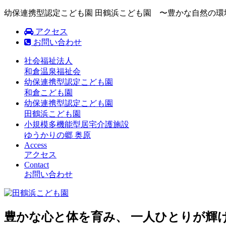
幼保連携型認定こども園 田鶴浜こども園 〜豊かな自然の
アクセス
お問い合わせ
社会福祉法人
和倉温泉福祉会
幼保連携型認定こども園
和倉こども園
幼保連携型認定こども園
田鶴浜こども園
小規模多機能型居宅介護施設
ゆうかりの郷 奥原
Access
アクセス
Contact
お問い合わせ
豊かな心と体を育み、 一人ひとりが輝