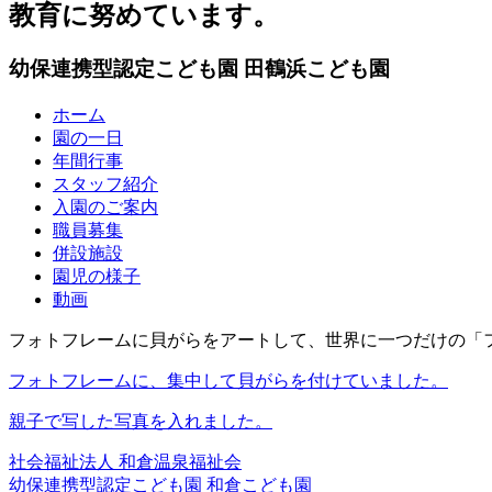
教育に努めています。
幼保連携型認定こども園
田鶴浜こども園
ホーム
園の一日
年間行事
スタッフ紹介
入園のご案内
職員募集
併設施設
園児の様子
動画
フォトフレームに貝がらをアートして、世界に一つだけの「
フォトフレームに、集中して貝がらを付けていました。
親子で写した写真を入れました。
社会福祉法人
和倉温泉福祉会
幼保連携型認定こども園
和倉こども園