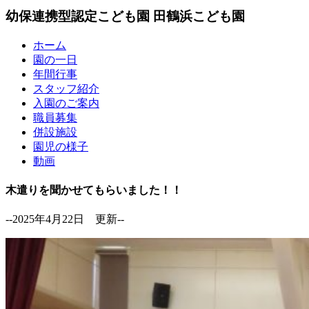
幼保連携型認定こども園
田鶴浜こども園
ホーム
園の一日
年間行事
スタッフ紹介
入園のご案内
職員募集
併設施設
園児の様子
動画
木遣りを聞かせてもらいました！！
--2025年4月22日 更新--