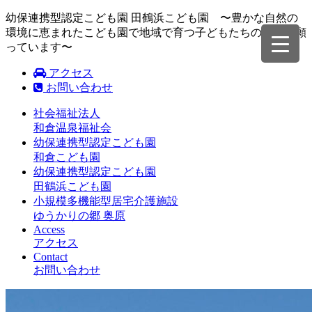
幼保連携型認定こども園 田鶴浜こども園 〜豊かな自然の
環境に恵まれたこども園で地域で育つ子どもたちの成長を願
っています〜
アクセス
お問い合わせ
社会福祉法人
和倉温泉福祉会
幼保連携型認定こども園
和倉こども園
幼保連携型認定こども園
田鶴浜こども園
小規模多機能型居宅介護施設
ゆうかりの郷 奥原
Access
アクセス
Contact
お問い合わせ