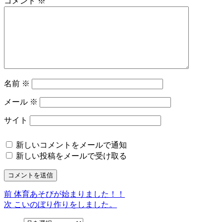
コメント
※
名前
※
メール
※
サイト
新しいコメントをメールで通知
新しい投稿をメールで受け取る
前
前
体育あそびが始まりました！！
投
の
次
次
こいのぼり作りをしました。
稿
投
の