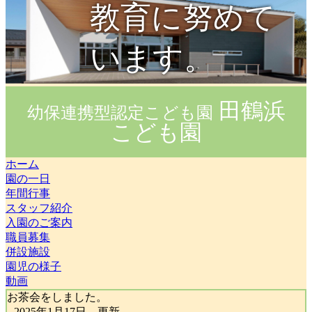
教育に努めて
います。
田鶴浜
幼保連携型認定こども園
こども園
ホーム
園の一日
年間行事
スタッフ紹介
入園のご案内
職員募集
併設施設
園児の様子
動画
お茶会をしました。
--2025年1月17日 更新--