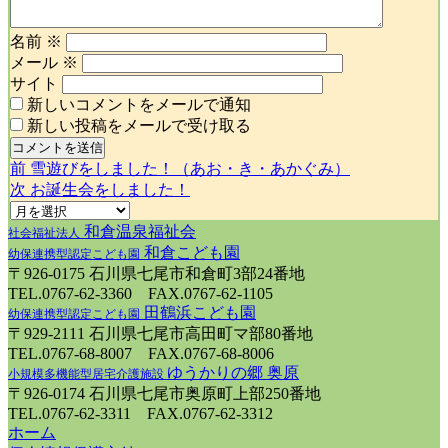
名前
※
メール
※
サイト
新しいコメントをメールで通知
新しい投稿をメールで受け取る
前
前
雪遊びをしました！（あお・き・あかぐみ）
投
の
次
次
お誕生会をしました！
投
の
稿
稿:
投
和倉温泉福祉会
社会福祉法人
稿:
和倉こども園
幼保連携型認定こども園
〒926-0175 石川県七尾市和倉町3部24番地
ナ
TEL.0767-62-3360 FAX.0767-62-1105
田鶴浜こども園
幼保連携型認定こども園
〒929-2111 石川県七尾市高田町マ部80番地
ビ
TEL.0767-68-8007 FAX.0767-68-8006
ゆうかりの郷 奥原
小規模多機能型居宅介護施設
〒926-0174 石川県七尾市奥原町上部250番地
ゲ
TEL.0767-62-3311 FAX.0767-62-3312
ホーム