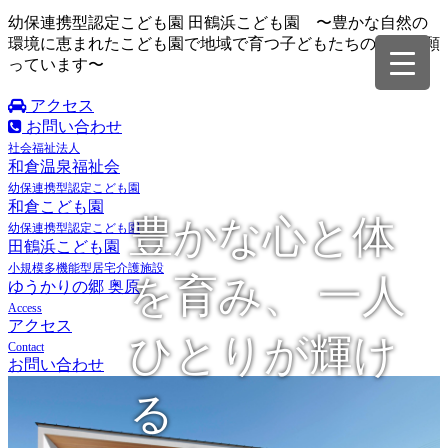
幼保連携型認定こども園 田鶴浜こども園 〜豊かな自然の
環境に恵まれたこども園で地域で育つ子どもたちの成長を願
っています〜
アクセス
お問い合わせ
社会福祉法人
和倉温泉福祉会
幼保連携型認定こども園
和倉こども園
豊かな心と体
幼保連携型認定こども園
田鶴浜こども園
小規模多機能型居宅介護施設
を育み、 一人
ゆうかりの郷 奥原
Access
アクセス
ひとりが輝け
Contact
お問い合わせ
る