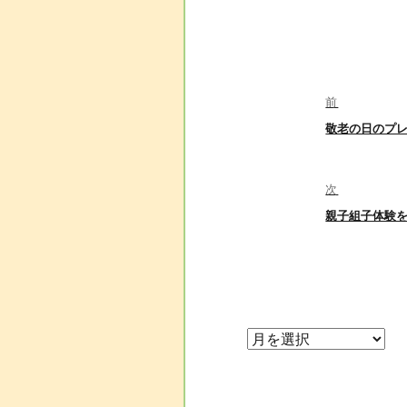
投
前
敬老の日のプ
前
稿
の
投
稿:
次
ナ
親子組子体験
次
の
投
ビ
稿:
ゲ
ー