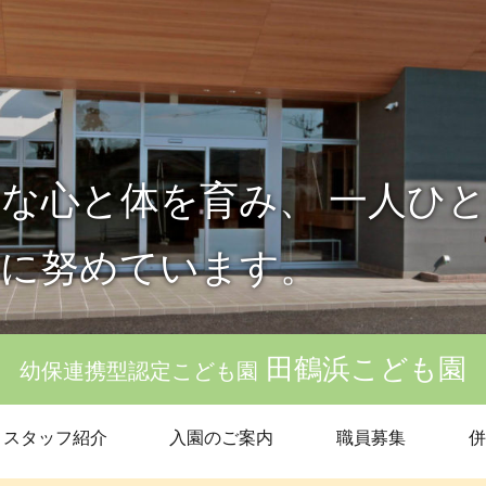
な心と体を育み、 一人ひ
育に努めています。
田鶴浜こども園
幼保連携型認定こども園
スタッフ紹介
入園のご案内
職員募集
併