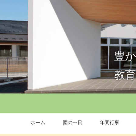
豊か
教
ホーム
園の一日
年間行事